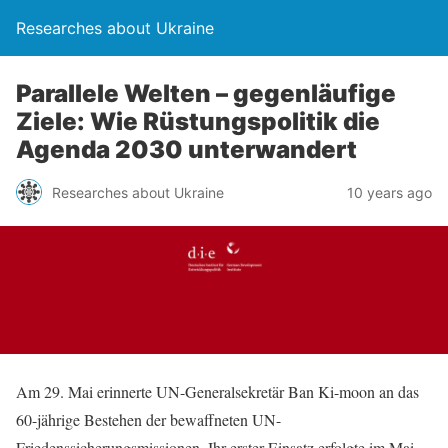
Researches about Ukraine
Parallele Welten – gegenläufige
Ziele: Wie Rüstungspolitik die
Agenda 2030 unterwandert
Researches about Ukraine
10 years ago
Am 29. Mai erinnerte UN-Generalsekretär Ban Ki-moon an das
60-jährige Bestehen der bewaffneten UN-
Friedenssicherungsmissionen. Ihr erster Einsatz erfolgte im Mai