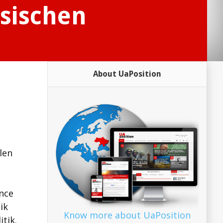
ssischen
About UaPosition
d
len
ance
ik
Know more about UaPosition
tik.