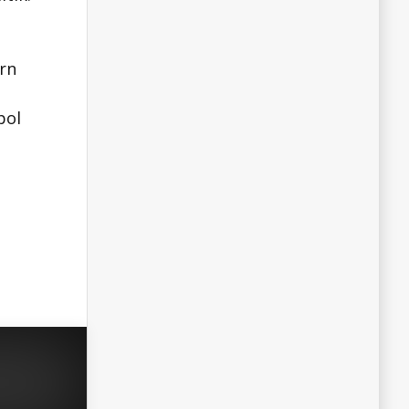
ern
pol