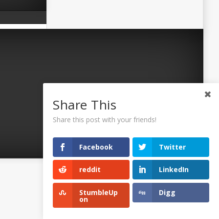
Share This
Share this post with your friends!
Facebook
Twitter
reddit
LinkedIn
©2026 Uaposition. All Right Reserved.
StumbleUp
Digg
on