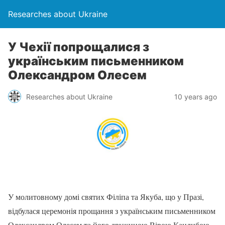
Researches about Ukraine
У Чехії попрощалися з
українським письменником
Олександром Олесем
Researches about Ukraine
10 years ago
У молитовному домі святих Філіпа та Якуба, що у Празі,
відбулася церемонія прощання з українським письменником
Олександром Олесем та його дружиною Вірою Кандибою.